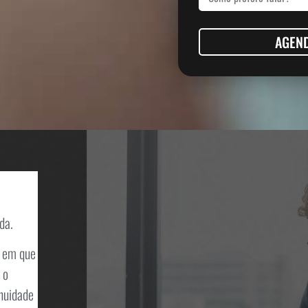
AGEN
da.
s em que
 o
nuidade