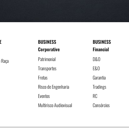
E
BUSINESS
BUSINESS
Corporative
Financial
Patrimonial
D&O
e Raça
Transportes
E&O
Frotas
Garantia
Risco de Engenharia
Tradings
Eventos
RC
Multirisco Audiovisual
Consórcios